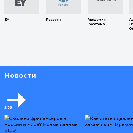
EY
Россети
Академия
А
Росатома
Л
О
Новости
1
/
38