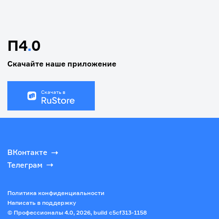
П4
.
0
Скачайте наше приложение
Скачать в
ВКонтакте
Телеграм
Политика конфиденциальности
Написать в поддержку
© Профессионалы 4.0,
2026
, build
c5cf313-1158