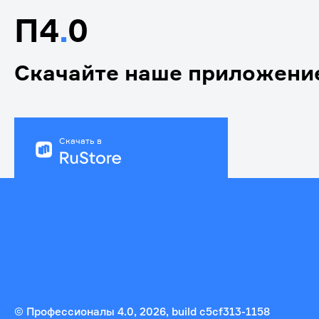
П4
.
0
Скачайте наше приложени
Скачать в
© Профессионалы 4.0,
2026
, build
c5cf313-1158