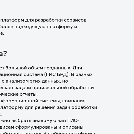
платформ для разработки сервисов 
иболее подходящую платформу и 
е.
а?
ет большой объем геоданных. Для 
ионная система (ГИС БРД). В разных 
с анализом этих данных, но 
шает задачи произвольной обработки 
ческие отчеты. 
нформационной системы, компания 
латформу для решения задач обработки 
.
ожно выбрать знакомую вам ГИС-
рвисам сформулированы и описаны. 
работчика, который выберет платформу 