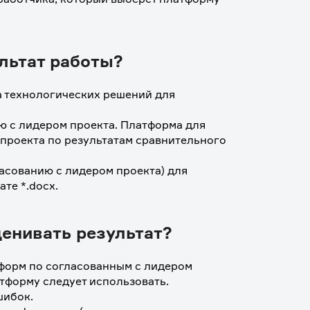
льтат работы?
а технологических решений для 
ю с лидером проекта. Платформа для 
проекта по результатам сравнительного 
асованию с лидером проекта) для 
те *.docx.
ценивать результат?
форм по согласованным с лидером 
атформу следует использовать.
шибок.