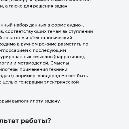
, а также для решения задач 
нный набор данных в форме аудио-, 
в, соответствующих темам выступлений 
 хакатон» и «Технологический 
одимо в ручном режиме разметить по 
м-глоссарием с последующим 
турированных смыслов (нарративов), 
логии и метамоделей. Смыслы 
ипотезы применения техники, 
дач (например: «водород может быть 
с целью генерации электрической 
орый выполнит эту задачу.
льтат работы?