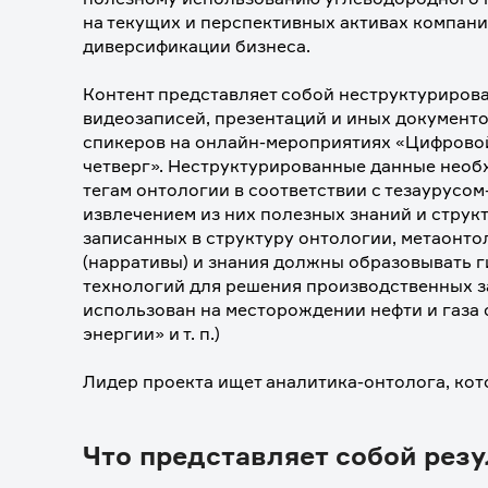
на текущих и перспективных активах компании
диверсификации бизнеса.
⠀
Контент представляет собой неструктурирова
видеозаписей, презентаций и иных документо
спикеров на онлайн-мероприятиях «Цифровой
четверг». Неструктурированные данные необх
тегам онтологии в соответствии с тезаурусо
извлечением из них полезных знаний и струк
записанных в структуру онтологии, метаонто
(нарративы) и знания должны образовывать г
технологий для решения производственных за
использован на месторождении нефти и газа 
энергии» и т. п.)
⠀
Лидер проекта ищет аналитика-онтолога, кот
Что представляет собой резу