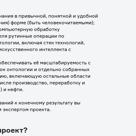
нания в привычной, понятной и удобной 
ния) форме (быть человекочитаемыми);
компьютерную обработку 
еля рутинные операции по 
логии, включая стек технологий, 
скусственного интеллекта с 
обеспечивать её масштабируемость с 
к онтологии и отдельно собранных 
ию, включающую остальные области 
исле производство, переработку и 
 и нефти.
аний к конечному результату вы 
и экспертом проекта.
проект?