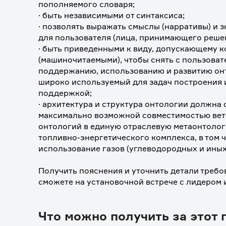
пополняемого словаря;
· быть независимыми от синтаксиса;
· позволять выражать смыслы (нарративы) и з
для пользователя (лица, принимающего реше
· быть приведенными к виду, допускающему 
(машиночитаемыми), чтобы снять с пользоват
поддержанию, использованию и развитию онто
широко используемый для задач построения и
поддержкой;
· архитектура и структура онтологии должна 
максимально возможной совместимостью вето
онтологий в единую отраслевую метаонтолог
топливно-энергетического комплекса, в том ч
использование газов (углеводородных и иных)
⠀
Получить пояснения и уточнить детали требов
сможете на установочной встрече с лидером 
Что можно получить за этот 