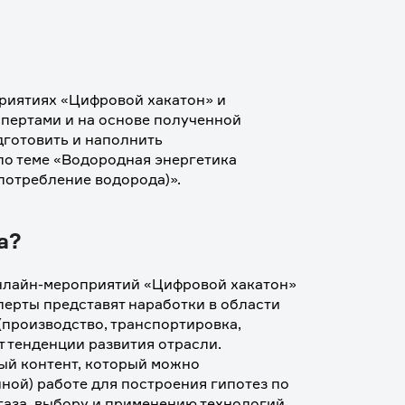
риятиях «Цифровой хакатон» и 
пертами и на основе полученной 
готовить и наполнить 
о теме «Водородная энергетика 
 потребление водорода)».
а?
нлайн-мероприятий «Цифровой хакатон» 
перты представят наработки в области 
производство, транспортировка, 
 тенденции развития отрасли. 
ый контент, который можно 
ой) работе для построения гипотез по 
аза, выбору и применению технологий 