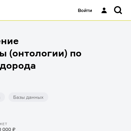
Войти
ение
 (онтологии) по
одорода
з
Базы данных
ЖЕТ
0 000 ₽