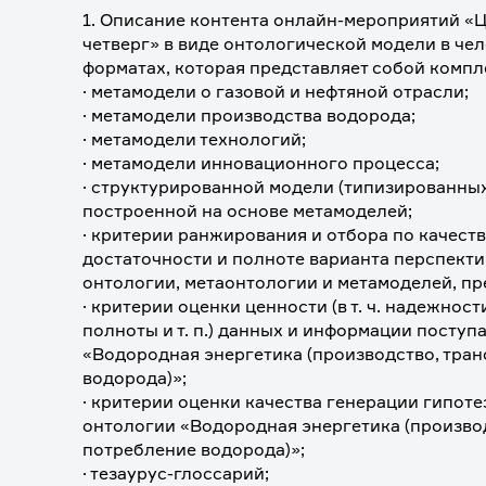
1. Описание контента онлайн-мероприятий «Ц
четверг» в виде онтологической модели в че
форматах, которая представляет собой компле
· метамодели о газовой и нефтяной отрасли;
· метамодели производства водорода;
· метамодели технологий;
· метамодели инновационного процесса;
· структурированной модели (типизированных 
построенной на основе метамоделей;
· критерии ранжирования и отбора по качеству
достаточности и полноте варианта перспекти
онтологии, метаонтологии и метамоделей, пр
· критерии оценки ценности (в т. ч. надежност
полноты и т. п.) данных и информации поступ
«Водородная энергетика (производство, тран
водорода)»;
· критерии оценки качества генерации гипотез
онтологии «Водородная энергетика (производ
потребление водорода)»;
· тезаурус-глоссарий;