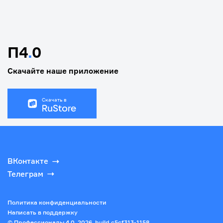
П4
.
0
Скачайте наше приложение
Скачать в
ВКонтакте
Телеграм
Политика конфиденциальности
Написать в поддержку
© Профессионалы 4.0,
2026
, build
c5cf313-1158