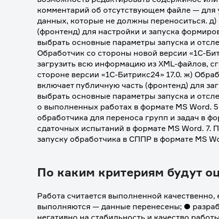
комментарий об отсутствующем файле — для 
данных, которые не должны переноситься. д)
(фронтенд) для настройки и запуска формиро
выбрать основные параметры запуска и отсле
Обработчик со стороны новой версии «1С-Бит
загрузить всю информацию из XML-файлов, с
стороне версии «1С-Битрикс24» 17.0. ж) Обра
включает публичную часть (фронтенд) для за
выбрать основные параметры запуска и отслед
о выполненных работах в формате MS Word. 5
обработчика для переноса групп и задач в фо
сдаточных испытаний в формате MS Word. 7. П
запуску обработчика в СППР в формате MS Wo
По каким критериям будут о
Работа считается выполненной качественно, 
выполняются — данные перенесены; ● разраб
негативно на стабильность и качество работ