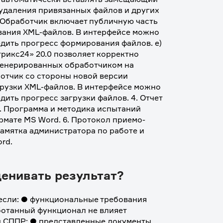
удаления привязанных файлов и других 
 Обработчик включает публичную часть 
вания XML-файлов. В интерфейсе можно 
дить прогресс формирования файлов. е) 
рикс24» 20.0 позволяет корректно 
генерированных обработчиком на 
ботчик со стороны новой версии 
грузки XML-файлов. В интерфейсе можно 
ить прогресс загрузки файлов. 4. Отчет 
. Программа и методика испытаний 
рмате MS Word. 6. Протокол приемо-
амятка администратора по работе и 
rd. 
ценивать результат?
если: ● функциональные требования 
отанный функционал не влияет 
ы СППР; ● представленные документы 