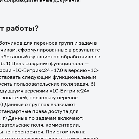
 и сопроводительные документы 
т работы?
отчиков для переноса групп и задач в 
чикам, сформулированные в результате 
зработанный функционал обработчиков в 
b. 1) Цель создания функционала — 
рсии «1С-Битрикс24» 17.0 в версию «1С-
етствовать следующим функциональным 
сить пользовательские поля задач. б) 
ду двумя версиями «1С-Битрикс24» 
зователей, поскольку перенос 
в) Данные о группах включают: 
стандартные права доступа для 
 г) Данные по задачам включают: 
овательские поля, комментарии, 
 не переносятся. При этом нужна 
автоматически вставлять замещающий 