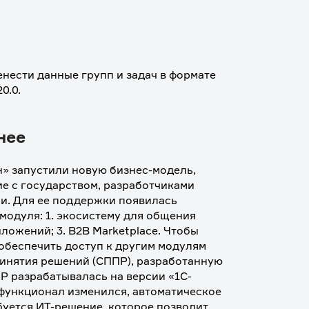
нести данные групп и задач в формате 
0.0.
нее
» запустили новую бизнес-модель, 
 с государством, разработчиками 
и. Для ее поддержки появилась 
одуля: 1. экосистему для общения 
ожений; 3. B2B Marketplace. Чтобы 
обеспечить доступ к другим модулям 
инятия решений (СППР), разработанную 
Р разрабатывалась на версии «1С-
 функционал изменился, автоматическое 
уется ИТ-решение, которое позволит 