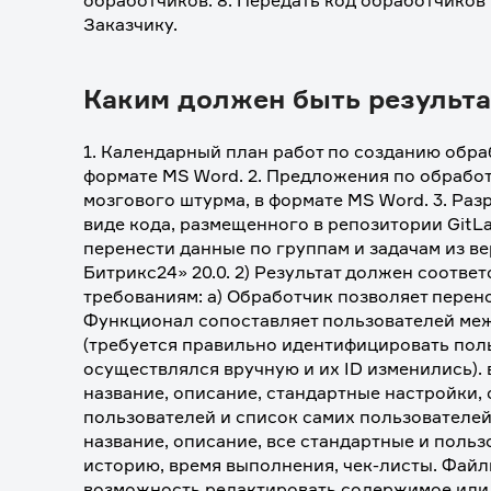
обработчиков. 8. Передать код обработчиков
Заказчику. 
Каким должен быть результа
1. Календарный план работ по созданию обраб
формате MS Word. 2. Предложения по обработ
мозгового штурма, в формате MS Word. 3. Ра
виде кода, размещенного в репозитории GitLa
перенести данные по группам и задачам из ве
Битрикс24» 20.0. 2) Результат должен соотв
требованиям: а) Обработчик позволяет перено
Функционал сопоставляет пользователей меж
(требуется правильно идентифицировать поль
осуществлялся вручную и их ID изменились). 
название, описание, стандартные настройки, 
пользователей и список самих пользователей.
название, описание, все стандартные и польз
историю, время выполнения, чек-листы. Файлы
возможность редактировать содержимое или 