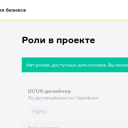
ля бизнеса
Роли в проекте
Нет ролей, доступных для отклика. Вы мож
UI/UX-дизайнер
По договорённости | Удалённо
Figma
Роль закрыта