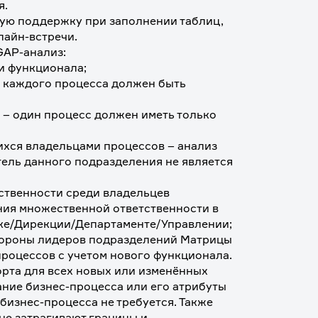
. 
ую поддержку при заполнении таблиц, 
айн-встречи.
GAP-анализ:
ии функционала;
у каждого процесса должен быть 
 – один процесс должен иметь только 
хся владельцами процессов – анализ 
ель данного подразделения не является 
ственности среди владельцев 
ия множественной ответственности в 
ке/Дирекции/Департаменте/Управлении;
тороны лидеров подразделений Матрицы 
роцессов с учетом нового функционала.
рта для всех новых или изменённых 
ние бизнес-процесса или его атрибуты 
бизнес-процесса не требуется. Также 
не затрагивают границы и 