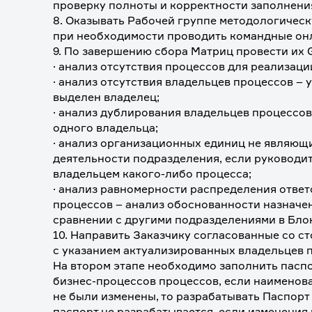
проверку полноты и корректности заполнения
8. Оказывать Рабочей группе методологическ
при необходимости проводить командные онл
9. По завершению сбора Матриц провести их 
· анализ отсутствия процессов для реализац
· анализ отсутствия владельцев процессов – 
выделен владелец;
· анализ дублирования владельцев процессов
одного владельца;
· анализ организационных единиц не являющи
деятельности подразделения, если руководит
владельцем какого-либо процесса;
· анализ равномерности распределения ответ
процессов – анализ обоснованности назначен
сравнении с другими подразделениями в Бло
10. Направить Заказчику согласованные со с
с указанием актуализированных владельцев п
На втором этапе необходимо заполнить паспо
бизнес-процессов процессов, если наименова
не были изменены, то разрабатывать Паспорт 
паспорт не разрабатывается, если изменения 