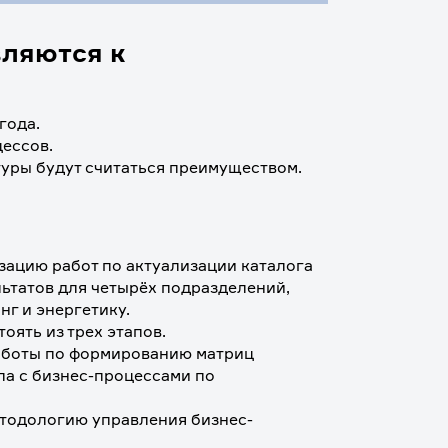
вляются к
года. 
ессов. 
уры будут считаться преимуществом. 
ацию работ по актуализации каталога 
ьтатов для четырёх подразделений, 
нг и энергетику.
ять из трех этапов. 
аботы по формированию матриц 
а с бизнес-процессами по 
етодологию управления бизнес-