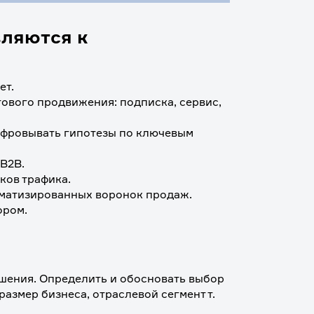
вляются к
т. 
вого продвижения: подписка, сервис, 
фровывать гипотезы по ключевым 
B2B.
ков трафика.
оматизированных воронок продаж.
ором.
шения. Определить и обосновать выбор 
азмер бизнеса, отраслевой сегмент т. 