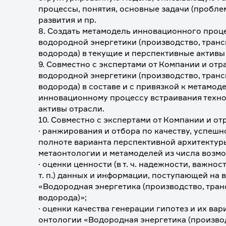
процессы, понятия, основные задачи (пробле
развития и пр. 
8. Создать метамодель инновационного проце
водородной энергетики (производство, транс
водорода) в текущие и перспективные активы
9. Совместно с экспертами от Компании и отр
водородной энергетики (производство, транс
водорода) в составе и с привязкой к метамоде
инновационному процессу встраивания технол
активы отрасли.
10. Совместно с экспертами от Компании и от
· ранжирования и отбора по качеству, успешно
полноте варианта перспективной архитектуры
метаонтологии и метамоделей из числа возм
· оценки ценности (в т. ч. надежности, важнос
т. п.) данных и информации, поступающей на 
«Водородная энергетика (производство, тран
водорода)»;
· оценки качества генерации гипотез и их вар
онтологии «Водородная энергетика (производ