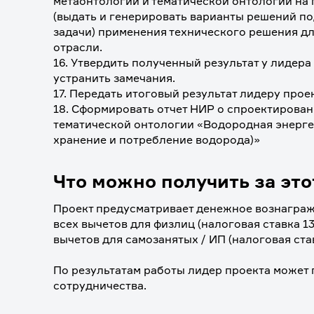
метаонтологий и тематической онтологии на 
(выдать и генерировать варианты решений п
задачи) применения технического решения дл
отрасли.
16. Утвердить полученный результат у лидера
устранить замечания.
17. Передать итоговый результат лидеру проек
18. Сформировать отчет НИР о спроектирован
тематической онтологии «Водородная энергет
хранение и потребление водорода)»
Что можно получить за это
Проект предусматривает денежное вознагражд
всех вычетов для физлиц (налоговая ставка 13%
вычетов для самозанятых / ИП (налоговая ста
⠀
По результатам работы лидер проекта может
сотрудничества.